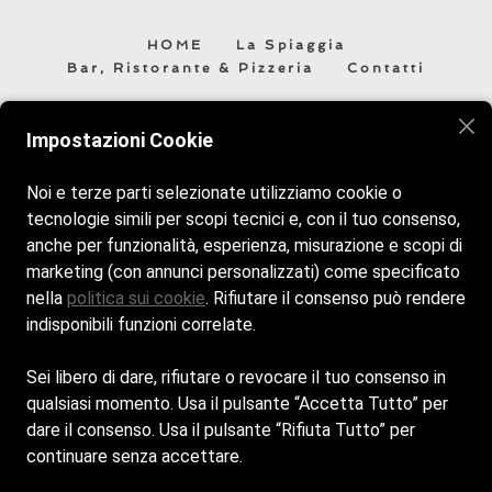
HOME
La Spiaggia
Bar, Ristorante & Pizzeria
Contatti
Impostazioni Cookie
Veniteci a trovare vi aspettiamo! Siamo aperti tutti i giorni
dalle 8:30 alle 19:30.
Noi e terze parti selezionate utilizziamo cookie o
tecnologie simili per scopi tecnici e, con il tuo consenso,
anche per funzionalità, esperienza, misurazione e scopi di
marketing (con annunci personalizzati) come specificato
nella
politica sui cookie
. Rifiutare il consenso può rendere
indisponibili funzioni correlate.
Sei libero di dare, rifiutare o revocare il tuo consenso in
qualsiasi momento. Usa il pulsante “Accetta Tutto” per
Cookie Policy
dare il consenso. Usa il pulsante “Rifiuta Tutto” per
continuare senza accettare.
Privacy Policy