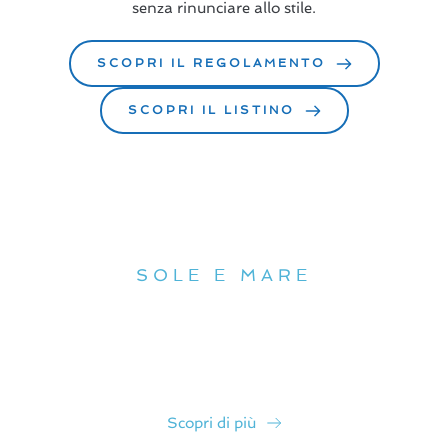
senza rinunciare allo stile.
SCOPRI IL REGOLAMENTO
SCOPRI IL LISTINO
La nostra spiaggia
SOLE E MARE
“Una spiaggia curata e accogliente, dove mare, relax e
buon servizio si incontrano per rendere unica ogni
giornata.”
Scopri di più