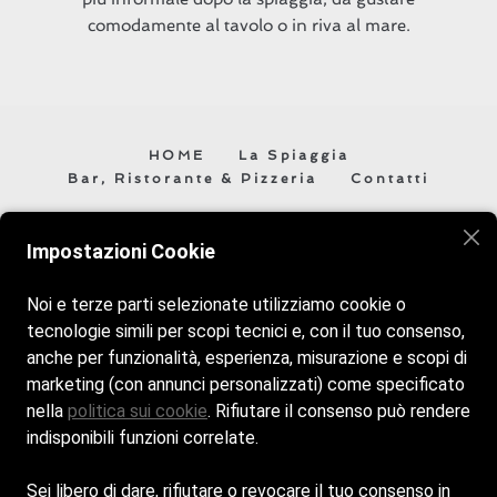
comodamente al tavolo o in riva al mare.
HOME
La Spiaggia
Bar, Ristorante & Pizzeria
Contatti
Impostazioni Cookie
Veniteci a trovare vi aspettiamo! Siamo aperti tutti i giorni
dalle 8:30 alle 19:30.
Noi e terze parti selezionate utilizziamo cookie o
tecnologie simili per scopi tecnici e, con il tuo consenso,
anche per funzionalità, esperienza, misurazione e scopi di
marketing (con annunci personalizzati) come specificato
nella
politica sui cookie
. Rifiutare il consenso può rendere
indisponibili funzioni correlate.
Sei libero di dare, rifiutare o revocare il tuo consenso in